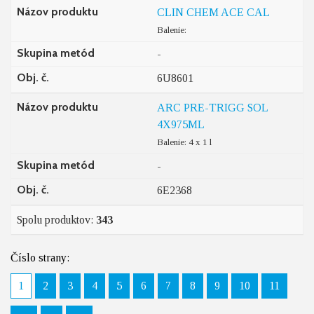
Názov produktu
CLIN CHEM ACE CAL
Balenie:
Skupina metód
-
Obj. č.
6U8601
Názov produktu
ARC PRE-TRIGG SOL
4X975ML
Balenie: 4 x 1 l
Skupina metód
-
Obj. č.
6E2368
Spolu produktov:
343
Číslo strany:
1
2
3
4
5
6
7
8
9
10
11