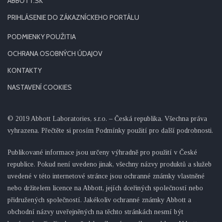
ABBOTT.SK
PRIHLÁSENIE DO ZÁKAZNÍCKEHO PORTÁLU
PODMIENKY POUŽITIA
OCHRANA OSOBNÝCH ÚDAJOV
KONTAKTY
NASTAVENÍ COOKIES
© 2019 Abbott Laboratories, s.r.o. – Česká republika. Všechna práva
vyhrazena. Přečtěte si prosím Podmínky použití pro další podrobnosti.
Publikované informace jsou určeny výhradně pro použití v České
republice. Pokud není uvedeno jinak, všechny názvy produktů a služeb
uvedené v této internetové stránce jsou ochranné známky vlastněné
nebo držitelem licence na Abbott, jejích dceřiných společností nebo
přidružených společností. Jakékoliv ochranné známky Abbott a
obchodní názvy uveřejněných na těchto stránkách nesmí být