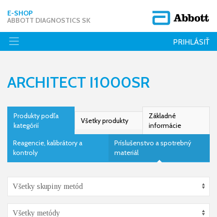
E-SHOP
ABBOTT DIAGNOSTICS SK
PRIHLÁSIŤ
ARCHITECT I1000SR
Produkty podľa
Základné
Všetky produkty
kategórií
informácie
Reagencie, kalibrátory a
Príslušenstvo a spotrebný
kontroly
materiál