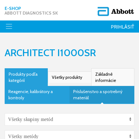
E-SHOP
ABBOTT DIAGNOSTICS SK
PRIHLÁSIŤ
ARCHITECT I1000SR
Produkty podľa
Základné
Všetky produkty
kategórií
informácie
Reagencie, kalibrátory a
Príslušenstvo a spotrebný
kontroly
materiál