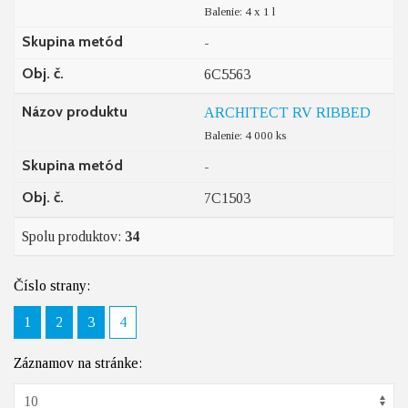
Balenie: 4 x 1 l
Skupina metód
-
Obj. č.
6C5563
Názov produktu
ARCHITECT RV RIBBED
Balenie: 4 000 ks
Skupina metód
-
Obj. č.
7C1503
Spolu produktov:
34
Číslo strany:
1
2
3
4
Záznamov na stránke: