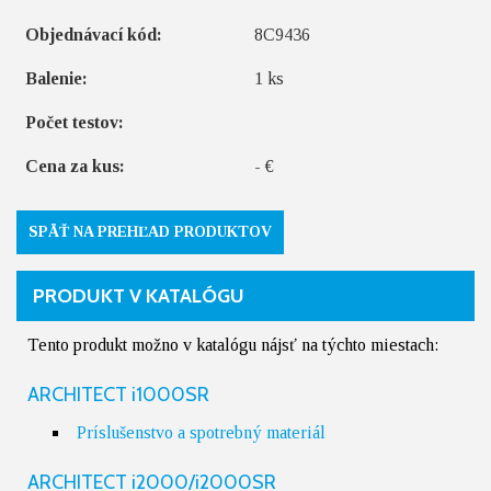
Objednávací kód:
8C9436
Balenie:
1 ks
Počet testov:
Cena za kus:
- €
SPÄŤ NA PREHĽAD PRODUKTOV
PRODUKT V KATALÓGU
Tento produkt možno v katalógu nájsť na týchto miestach:
ARCHITECT i1000SR
Príslušenstvo a spotrebný materiál
ARCHITECT i2000/i2000SR