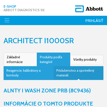
E-SHOP
ABBOTT DIAGNOSTICS SK
PRIHLÁSIŤ
ARCHITECT I1000SR
Základné
Produkty podľa
Všetky produkty
informácie
kategórií
Reagencie, kalibrátory a
Príslušenstvo a spotrebný
kontroly
materiál
ALNTY I WASH ZONE PRB (8C9436)
INFORMÁCIE O TOMTO PRODUKTE